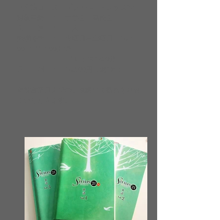
【文法コース・プライベートレッスン】
対象年齢 ： 中学生・高校生
定 員 ： １人
開講時間 ： 火曜日～土曜日 16：
00-：21：00まで
1レッスン50分
月 謝 ： 16,500円（週1回）
※前営業日までのご連絡にて振替をさせ
ていただきます。