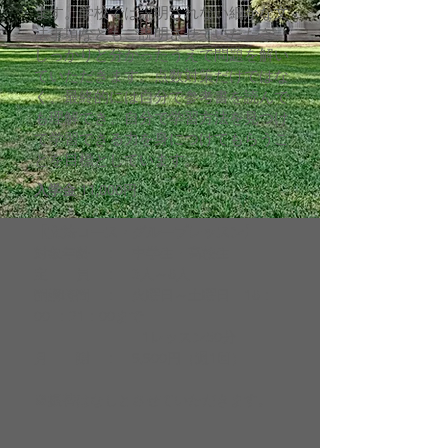
ます。学校では説明されない細かな文
法事項などもご説明させていただき、
しっかりと分かったうえで問題を解い
ていただきます。点数対策だけではな
く、最終的には自分で参考書を読んで
も理解でき、自分で学習方法を見つけ
て学習できる力を身につけてもらうこ
とを目標としています。
入学金
11,000円
【文法コース・グループレッスン】
対象年齢 ： 中学生・高校生
定 員 ： 3人～6人
開講時間 ： 火曜日～土曜日 16：
00-：21：00まで
1レッスン50分
月 謝 ： 9,9
00円（週1回）
※振替はなしとさせていただきます。