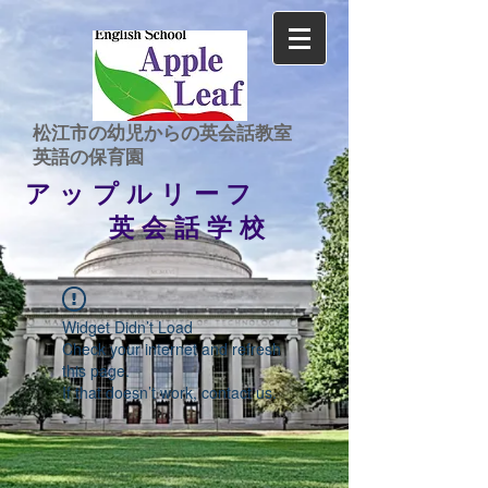
​松江市の幼児からの英会話教室
​英語の保育園
アップルリーフ
英会話学校
Widget Didn’t Load
Check your internet and refresh
this page.
If that doesn’t work, contact us.